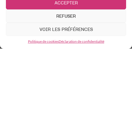
ACCEPTER
ACTIONS ÉDUCATIVES
Collège au cinéma
REFUSER
Lycéens et apprentis au cinéma
VOIR LES PRÉFÉRENCES
Étincelles
Options cinéma
Politique de cookies
Déclaration de confidentialité
Résidences artistiques
L’ENFANCE DE L’ART
Centres de loisirs
Familles
Sandwich Club
LES 15-25 ANS
The Breakfast Club
Noir Cinéma Club
Open Screen Club