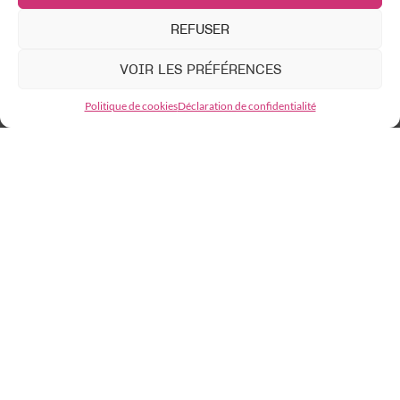
Sandwich Club
REFUSER
LES 15-25 ANS
VOIR LES PRÉFÉRENCES
The Breakfast Club
Politique de cookies
Déclaration de confidentialité
Noir Cinéma Club
Open Screen Club
What the Club?
FESTIVALS
Avant-premières !
Vert un nouveau cinéma
REVUE DE PRESSE